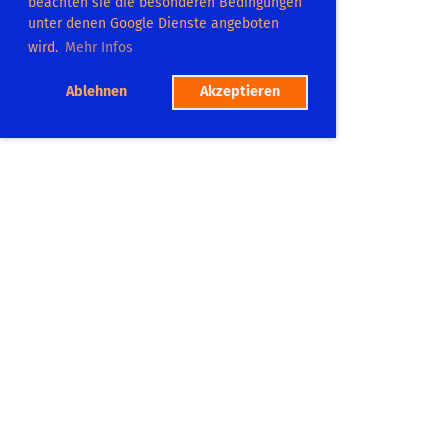
beachten sie die besonderen Bedingungen
unter denen Google Dienste angeboten
wird.
Mehr Infos
Ablehnen
Akzeptieren
TC Dilsberg
Platzadresse:
Postweg 104
69151 Neckargemümd
Tel.: 06223 865575
Mitgliedschaft
Platzbuchung