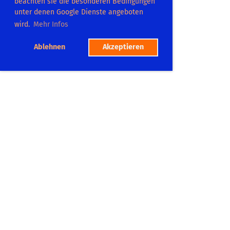
beachten sie die besonderen Bedingungen
unter denen Google Dienste angeboten
wird.
Mehr Infos
Ablehnen
Akzeptieren
TC Dilsberg
Platzadresse:
Postweg 104
69151 Neckargemümd
Tel.: 06223 865575
Mitgliedschaft
Platzbuchung