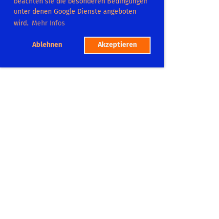
beachten sie die besonderen Bedingungen
unter denen Google Dienste angeboten
wird.
Mehr Infos
Ablehnen
Akzeptieren
TC Dilsberg
Platzadresse:
Postweg 104
69151 Neckargemümd
Tel.: 06223 865575
Mitgliedschaft
Platzbuchung