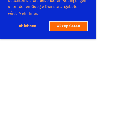
beachten sie die besonderen Bedingungen
unter denen Google Dienste angeboten
wird.
Mehr Infos
Ablehnen
Akzeptieren
TC Dilsberg
Platzadresse:
Postweg 104
69151 Neckargemümd
Tel.: 06223 865575
Mitgliedschaft
Platzbuchung