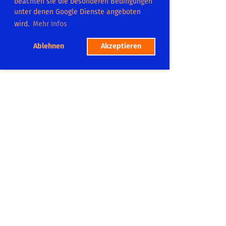
beachten sie die besonderen Bedingungen
unter denen Google Dienste angeboten
wird.
Mehr Infos
Ablehnen
Akzeptieren
TC Dilsberg
Platzadresse:
Postweg 104
69151 Neckargemümd
Tel.: 06223 865575
Mitgliedschaft
Platzbuchung