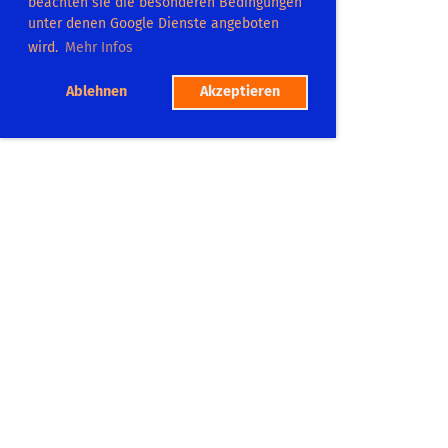
beachten sie die besonderen Bedingungen
unter denen Google Dienste angeboten
wird.
Mehr Infos
Ablehnen
Akzeptieren
TC Dilsberg
Platzadresse:
Postweg 104
69151 Neckargemümd
Tel.: 06223 865575
Mitgliedschaft
Platzbuchung