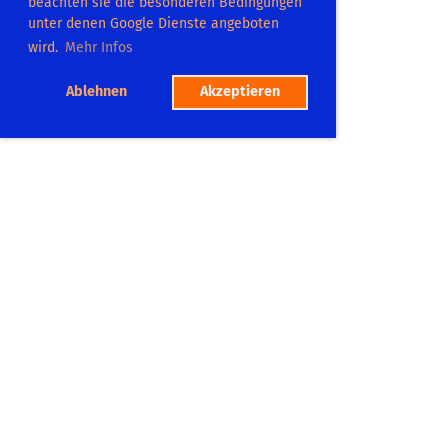
beachten sie die besonderen Bedingungen
unter denen Google Dienste angeboten
wird.
Mehr Infos
Ablehnen
Akzeptieren
TC Dilsberg
Platzadresse:
Postweg 104
69151 Neckargemümd
Tel.: 06223 865575
Mitgliedschaft
Platzbuchung