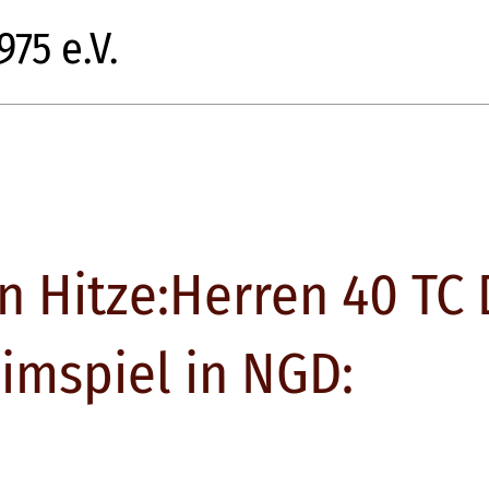
75 e.V.
 Hitze:Herren 40 TC 
imspiel in NGD: