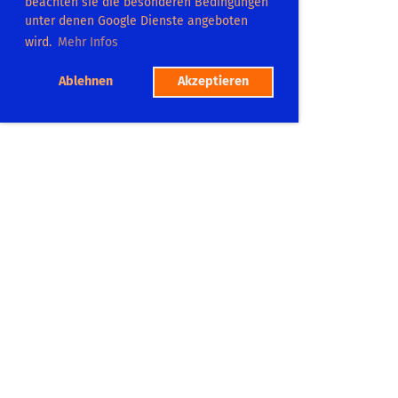
beachten sie die besonderen Bedingungen
unter denen Google Dienste angeboten
wird.
Mehr Infos
Ablehnen
Akzeptieren
TC Dilsberg
Platzadresse:
Postweg 104
69151 Neckargemümd
Tel.: 06223 865575
Mitgliedschaft
Platzbuchung