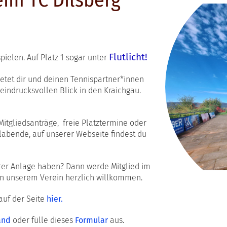
im TC Dilsberg
Flutlicht!
pielen. Auf Platz 1 sogar
unter
ietet dir und deinen Tennispartner*innen
indrucksvollen Blick in den Kraichgau.
.
Mitgliedsanträge, freie Platztermine oder
labende, auf unserer Webseite findest du
rer Anlage haben? Dann werde Mitglied im
 in unserem Verein herzlich willkommen.
uf der Seite
hier.
and
oder fülle dieses
Formular
aus.