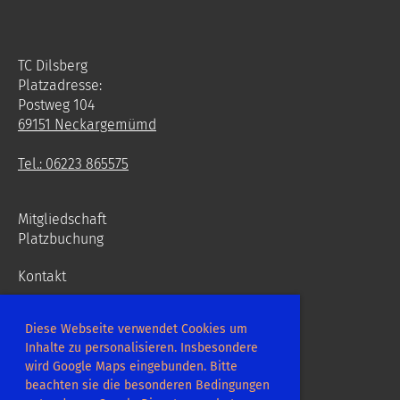
TC Dilsberg
Platzadresse:
Postweg 104
69151 Neckargemümd
Tel.: 06223 865575
Mitgliedschaft
Platzbuchung
Kontakt
Diese Webseite verwendet Cookies um
Inhalte zu personalisieren. Insbesondere
wird Google Maps eingebunden. Bitte
Erstellt mit ClubDesk Vereinssoftware
beachten sie die besonderen Bedingungen